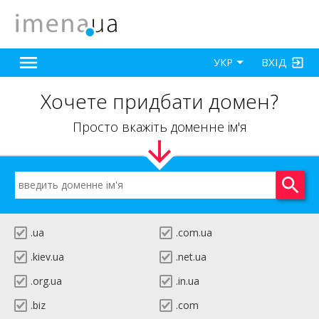
ВХІД
УКР
Хочете придбати домен?
Просто вкажіть доменне ім'я
.ua
.com.ua
.kiev.ua
.net.ua
.org.ua
.in.ua
.biz
.com